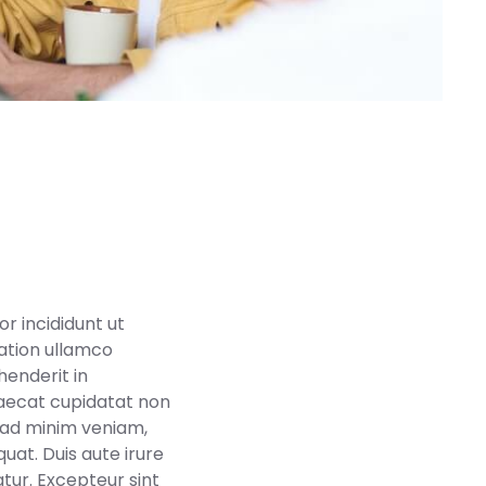
r incididunt ut
ation ullamco
henderit in
caecat cupidatat non
m ad minim veniam,
uat. Duis aute irure
atur. Excepteur sint