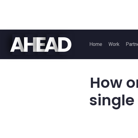
A
H
E
A
D
Home
Work
Partn
How o
single