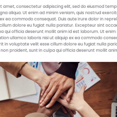
it amet, consectetur adipiscing elit, sed do eiusmod tem
na aliqua. Ut enim ad minim veniam, quis nostrud exerci
uip ex ea commodo consequat. Duis aute irure dolor in repre
 cillum dolore eu fugiat nulla pariatur. Excepteur sint oc
lpa qui officia deserunt mollit anim id est laborum. Ut eni
ation ullamco laboris nisi ut aliquip ex ea commodo conseq
t in voluptate velit esse cillum dolore eu fugiat nulla pari
on proident, sunt in culpa qui officia deserunt mollit ani