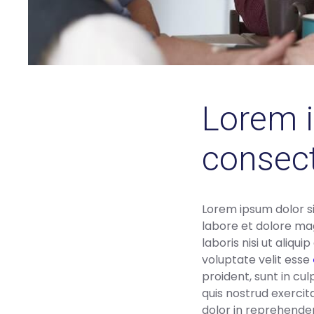
Lorem i
consect
Lorem ipsum dolor si
labore et dolore mag
laboris nisi ut aliq
voluptate velit esse
proident, sunt in cu
quis nostrud exercit
dolor in reprehenderi