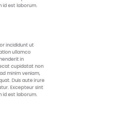
m id est laborum.
r incididunt ut
ation ullamco
henderit in
caecat cupidatat non
m ad minim veniam,
uat. Duis aute irure
atur. Excepteur sint
m id est laborum.