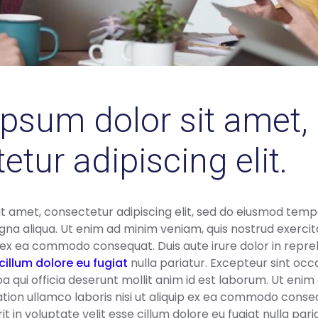
psum dolor sit amet,
etur adipiscing elit.
t amet, consectetur adipiscing elit, sed do eiusmod tempo
na aliqua. Ut enim ad minim veniam, quis nostrud exercit
uip ex ea commodo consequat. Duis aute irure dolor in repre
cillum dolore eu fugiat
nulla pariatur. Excepteur sint oc
lpa qui officia deserunt mollit anim id est laborum. Ut eni
ation ullamco laboris nisi ut aliquip ex ea commodo conseq
t in voluptate velit esse cillum dolore eu fugiat nulla pari