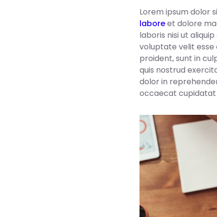
Lorem ipsum dolor s
labore
et dolore mag
laboris nisi ut aliq
voluptate velit esse
proident, sunt in cu
quis nostrud exercit
dolor in reprehenderi
occaecat cupidatat n