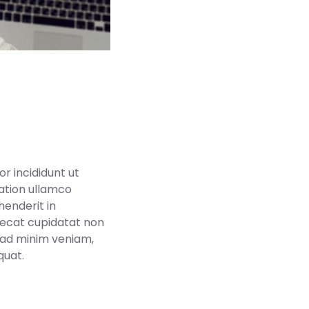
r incididunt ut
ation ullamco
henderit in
caecat cupidatat non
m ad minim veniam,
quat.