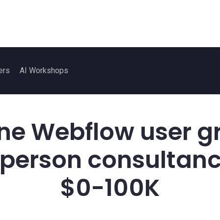
ers
AI Workshops
ne Webflow user gr
 person consultan
$0-100K