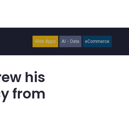
Web Apps
AI - Data
eCommerce
ew his
cy from