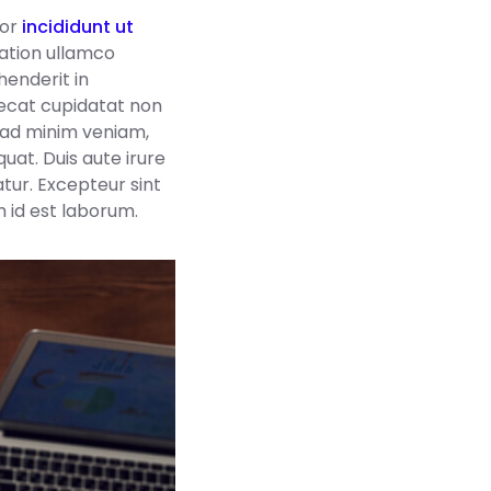
por
incididunt ut
tation ullamco
henderit in
caecat cupidatat non
m ad minim veniam,
uat. Duis aute irure
atur. Excepteur sint
m id est laborum.